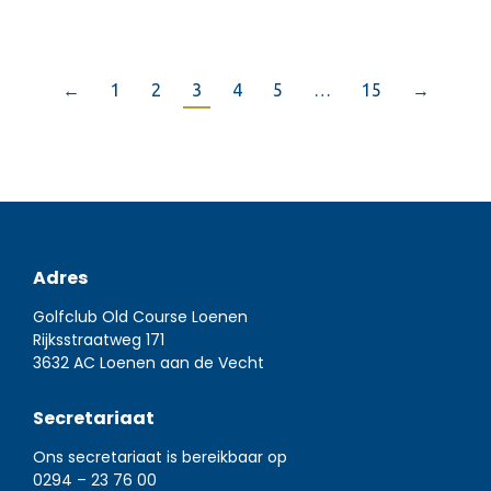
←
1
2
3
4
5
…
15
→
Adres
Golfclub Old Course Loenen
Rijksstraatweg 171
3632 AC Loenen aan de Vecht
Secretariaat
Ons secretariaat is bereikbaar op
0294 – 23 76 00