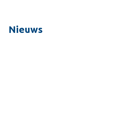
Nieuws
Golf, Rivaliteit en Pure Gezelligheid
Golf, Rivaliteit en Pure Gezelligheid De weg naar