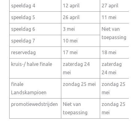
speeldag 4
12 april
27 april
24 
speeldag 5
26 april
11 mei
1 
speeldag 6
3 mei
Niet van
Ni
toepassing
to
speeldag 7
10 mei
reservedag
17 mei
18 mei
8 
kruis-/ halve finale
zaterdag 24
zaterdag
do
mei
24 mei
22
finale
zondag 25 mei
zondag 25
vri
Landskampioen
mei
me
promotiewedstrijden
Niet van
zondag 25
Ni
toepassing
mei
to