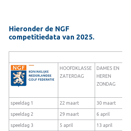
Hieronder de NGF
competitiedata van 2025.
HOOFDKLASSE
DAMES EN
DA
ZATERDAG
HEREN
DO
ZONDAG
speeldag 1
22 maart
30 maart
3 a
speeldag 2
29 maart
6 april
10 
speeldag 3
5 april
13 april
17 