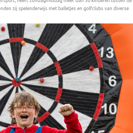
olfsport, heeft zondagmiddag meer dan 50 kinderen tussen de 
den zij spelenderwijs met balletjes en golfclubs van diverse