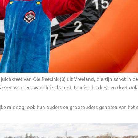
 juichkreet van Ole Reesink (8) uit Vreeland, die zijn schot in d
kiezen worden, want hij schaatst, tennist, hockeyt en doet oo
lijke middag; ook hun ouders en grootouders genoten van het 