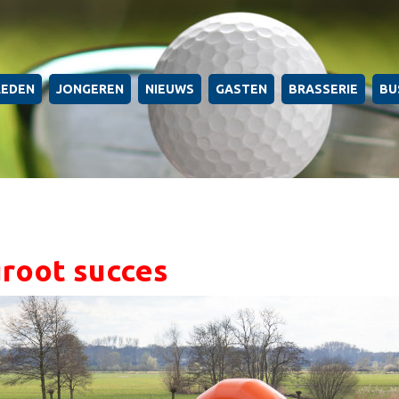
LEDEN
JONGEREN
NIEUWS
GASTEN
BRASSERIE
BU
root succes