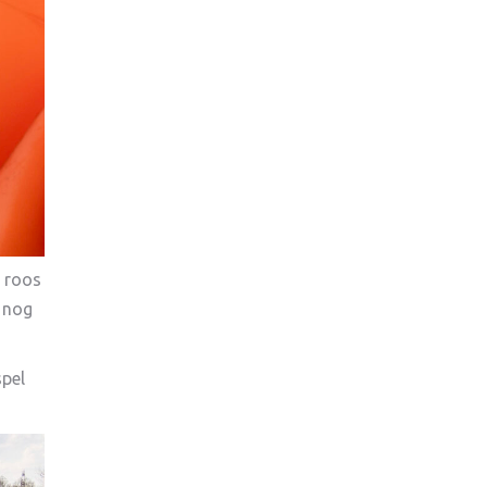
e roos
k nog
spel