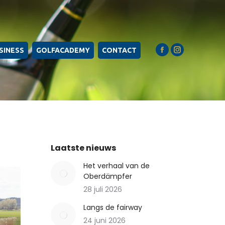
SINESS
GOLFACADEMY
CONTACT
Facebook
Instagram
page
page
opens
opens
in
in
new
new
window
window
Laatste nieuws
Het verhaal van de
Oberdämpfer
28 juli 2026
Langs de fairway
24 juni 2026