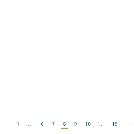
Voorzittersbeker voor Bob van
der Sar
Voorzittersbeker voor Bob van der Sar
Maandbekerwedstrijd #6 is gespeeld onder
zeer wisselende weersomstandigheden;
zware…
Lees verder
←
1
…
6
7
8
9
10
…
15
→