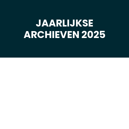
JAARLIJKSE
Je bent hier:
ARCHIEVEN 2025
mei
4
2025