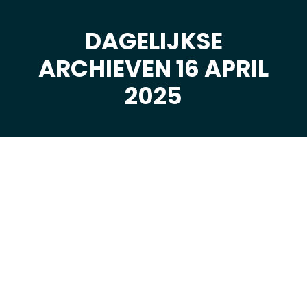
DAGELIJKSE
ARCHIEVEN 16 APRIL
Je bent hier:
2025
apr
16
2025