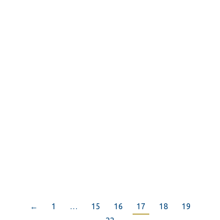
Jong OCL
Nieuws
10 maart 2023
Jong OCL Neen, geen nieuwe lokale partij, maar wel
een spontaan initiatief van vier jonge leden van onze
golfclub. Pepijn…
Read more
←
1
…
15
16
17
18
19