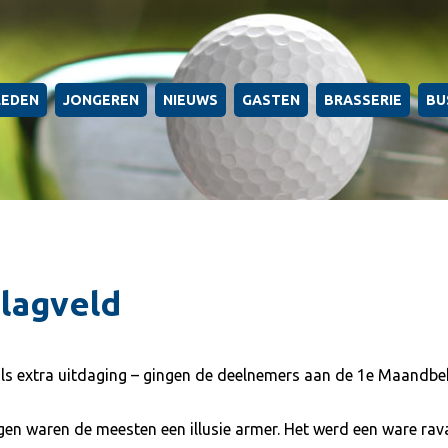
LEDEN
JONGEREN
NIEUWS
GASTEN
BRASSERIE
BU
lagveld
als extra uitdaging – gingen de deelnemers aan de 1e Maandbe
en waren de meesten een illusie armer. Het werd een ware rav