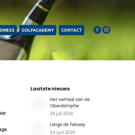
SINESS
GOLFACADEMY
CONTACT
Facebook
Instagram
page
page
opens
opens
in
in
new
new
window
window
Laatste nieuws
Het verhaal van de
Oberdämpfer
ker
28 juli 2026
Langs de fairway
age.
24 juni 2026