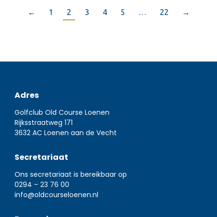
←
1
2
3
4
5
…
22
→
Adres
Golfclub Old Course Loenen
Rijksstraatweg 171
3632 AC Loenen aan de Vecht
Secretariaat
Ons secretariaat is bereikbaar op
0294 – 23 76 00
info@oldcourseloenen.nl