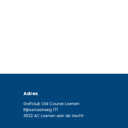
Nieuws
28 maart 2026
Wethouder heropent golfbaan Old Course Loenen De
gekenmerkt door extreem veel neerslag en ging daa
Read more
Adres
Golfclub Old Course Loenen
Rijksstraatweg 171
3632 AC Loenen aan de Vecht