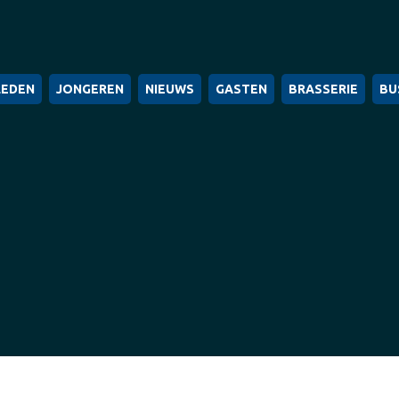
LEDEN
JONGEREN
NIEUWS
GASTEN
BRASSERIE
BU
Je bent hier:
Home
2026
maart