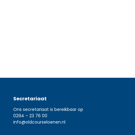
 winter van 2023-2024 werd
rmee de…
Secretariaat
Ons secretariaat is bereikbaar op
0294 – 23 76 00
info@oldcourseloenen.nl