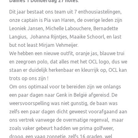
Dames 1 Donderdag 27 holes
.
Dit jaar bestaat ons team uit 7 enthousiastelingen,
onze captain is Pia van Haren, de overige leden zijn
Leoniek Jansen, Michelle Labouchere, Bernadette
Langius,
Johanna Rijntjes, Maaike Schoorl, en last
but not least Mirjam Vehmeijer.
We hebben een nieuwe outfit, oranje jas, blauwe trui
en zeegroen polo, dat alles met het OCL logo, dus we
staan er duidelijk herkenbaar en kleurrijk op, OCL kan
trots op ons zijn !
Om ons optimaal voor te bereiden zijn we onlangs
een paar dagen naar Genk in België afgereisd. De
weersvoorspelling was niet gunstig, de baan was
zelfs een paar dagen dicht geweest voorafgaand aan
ons vertrek vanwege de overmatige regenval,
maar
zoals vaker gebeurt hadden we prima golfweer,
droog, een vaag zonnetje, zelfs 16 graden, wel