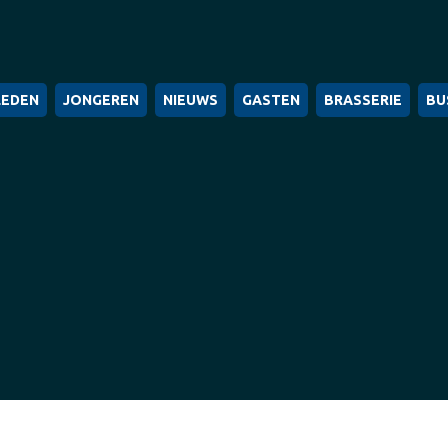
LEDEN
JONGEREN
NIEUWS
GASTEN
BRASSERIE
BU
Je bent hier:
Home
2023