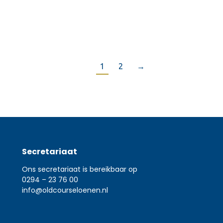
Read more
1
2
→
Secretariaat
Ons secretariaat is bereikbaar op
0294 – 23 76 00
info@oldcourseloenen.nl