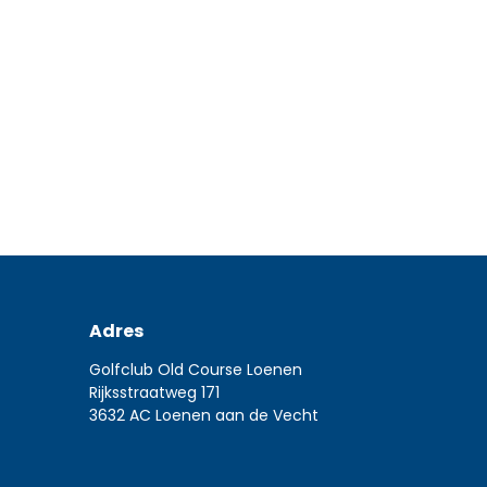
Read more
Adres
Golfclub Old Course Loenen
Rijksstraatweg 171
3632 AC Loenen aan de Vecht