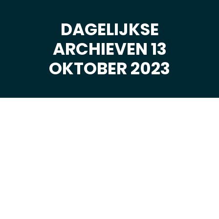
DAGELIJKSE
ARCHIEVEN 13
Je bent hier:
OKTOBER 2023
okt
13
2023