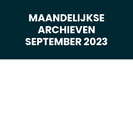
MAANDELIJKSE
ARCHIEVEN
Je bent hier:
SEPTEMBER 2023
sep
24
2023