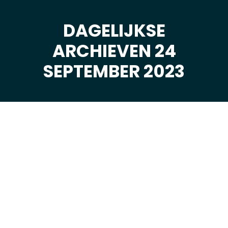
DAGELIJKSE
ARCHIEVEN 24
Je bent hier:
SEPTEMBER 2023
sep
24
2023