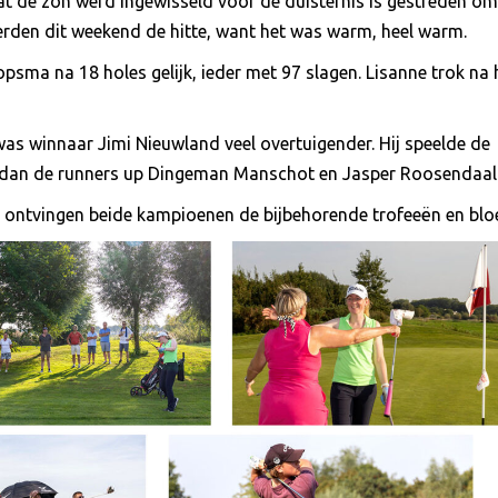
t de zon werd ingewisseld voor de duisternis is gestreden om
eerden dit weekend de hitte, want het was warm, heel warm.
sma na 18 holes gelijk, ieder met 97 slagen. Lisanne trok na 
 was winnaar Jimi Nieuwland veel overtuigender. Hij speelde de
er dan de runners up Dingeman Manschot en Jasper Roosendaal
n ontvingen beide kampioenen de bijbehorende trofeeën en bl