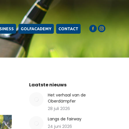
SINESS
GOLFACADEMY
CONTACT
Facebook
Instagram
page
page
opens
opens
in
in
new
new
window
window
Laatste nieuws
Het verhaal van de
Oberdämpfer
28 juli 2026
Langs de fairway
24 juni 2026