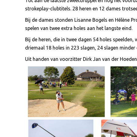
Tot aan de laatste zweetdruppel en nog net voorda
strokeplay-clubtitels. 28 heren en 12 dames trots
Bij de dames stonden Lisanne Bogels en Hélène Prop
spelen van twee extra holes aan het langste eind.
Bij de heren, die in twee dagen 54 holes speelden,
driemaal 18 holes in 223 slagen, 24 slagen mind
Uit handen van voorzitter Dirk Jan van der Hoede