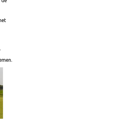
 de
het
.
oemen.