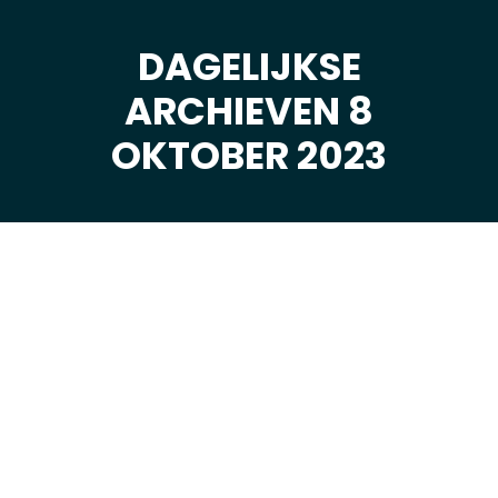
DAGELIJKSE
ARCHIEVEN 8
Je bent hier:
OKTOBER 2023
okt
8
2023