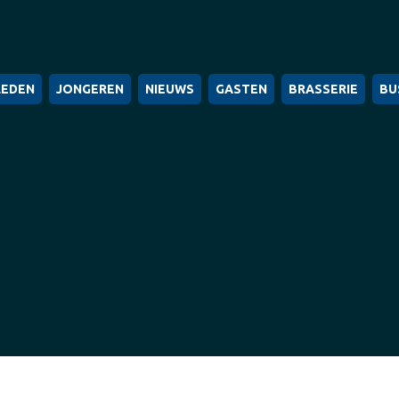
LEDEN
JONGEREN
NIEUWS
GASTEN
BRASSERIE
BU
Je bent hier:
Home
2023
mei