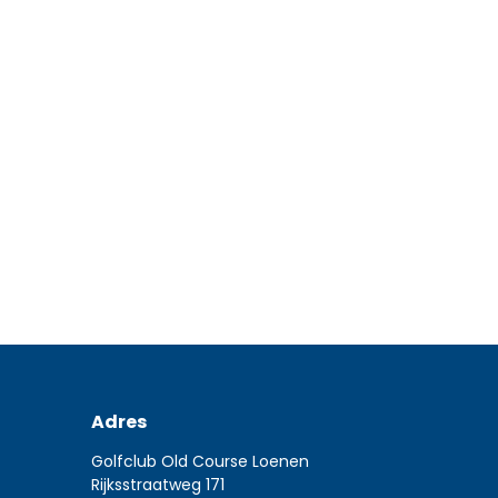
Keijzer
Nieuws
7 mei 2023
Even voorstellen: Sponsor-commissaris Erik Jan Keijze
zijn voor golfclubs de standaard-inkomstenbronnen. 
sponsoring voor…
Read more
Adres
Golfclub Old Course Loenen
Rijksstraatweg 171