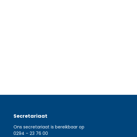
r Contributies en green fees
Daarnaast maakt ook
Secretariaat
Ons secretariaat is bereikbaar op
0294 – 23 76 00