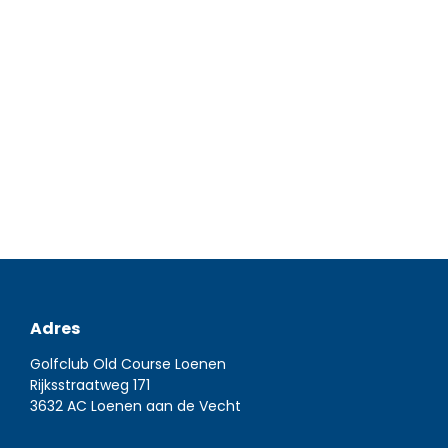
Nieuws
6 mei 2023
Kampioenenbal geopend De resultaten van de
meeste competiteams teams wachten wij met
spanning af. Of ze zijn nog niet uitgespeeld…
Read more
Adres
Golfclub Old Course Loenen
Rijksstraatweg 171
3632 AC Loenen aan de Vecht