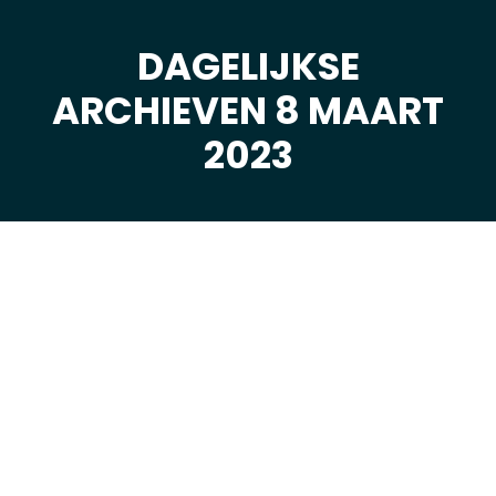
DAGELIJKSE
ARCHIEVEN 8 MAART
Je bent hier:
2023
mrt
8
2023