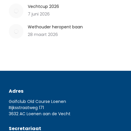
Vechtcup 2026
7 juni 2026
Wethouder heropent baan
28 maart 2026
Adres
Golfclub Old Course Loenen
Rijksstraatweg 171
3632 AC Loenen aan de Vecht
Secretariaat