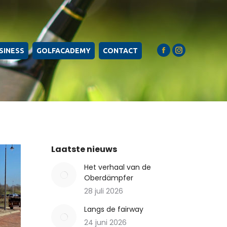
SINESS
GOLFACADEMY
CONTACT
Facebook
Instagram
page
page
opens
opens
in
in
new
new
window
window
Laatste nieuws
Het verhaal van de
Oberdämpfer
28 juli 2026
Langs de fairway
24 juni 2026