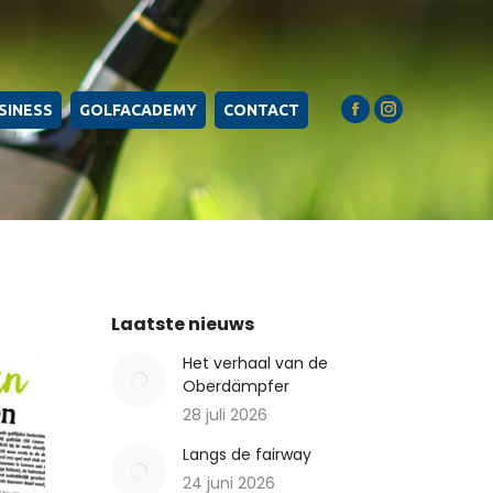
SINESS
GOLFACADEMY
CONTACT
Facebook
Instagram
page
page
opens
opens
in
in
new
new
window
window
Laatste nieuws
Het verhaal van de
Oberdämpfer
28 juli 2026
Langs de fairway
24 juni 2026