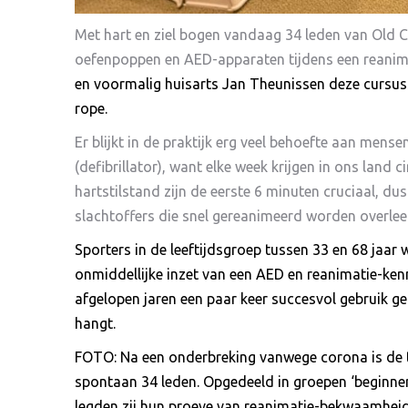
Met hart en ziel bogen vandaag 34 leden van Old C
oefenpoppen en AED-apparaten tijdens een reanima
en voormalig huisarts Jan Theunissen deze cursus
rope.
Er blijkt in de praktijk erg veel behoefte aan men
(defibrillator), want elke week krijgen in ons land 
hartstilstand zijn de eerste 6 minuten cruciaal, du
slachtoffers die snel gereanimeerd worden overleef
Sporters in de leeftijdsgroep tussen 33 en 68 jaar
onmiddellijke inzet van een AED en reanimatie-kenn
afgelopen jaren een paar keer succesvol gebruik 
hangt.
FOTO: Na een onderbreking vanwege corona is de 
spontaan 34 leden. Opgedeeld in groepen ‘beginners
legden zij hun proeve van reanimatie-bekwaamheid