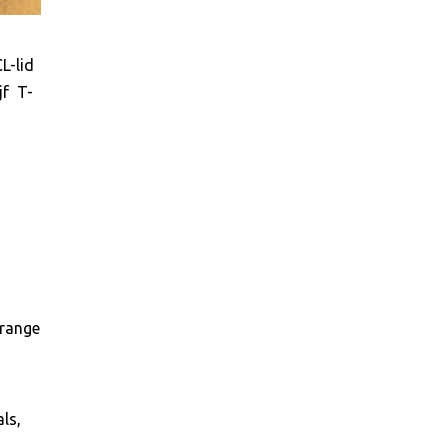
L-lid
jf
T-
 range
ls,