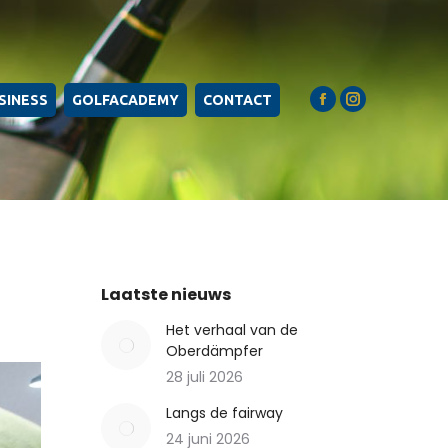
SINESS
GOLFACADEMY
CONTACT
Facebook
Instagram
page
page
opens
opens
in
in
new
new
window
window
Laatste nieuws
Het verhaal van de
Oberdämpfer
28 juli 2026
Langs de fairway
24 juni 2026