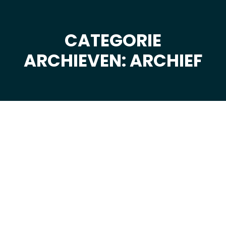
CATEGORIE
Je bent hier:
ARCHIEVEN: ARCHIEF
aug
26
2025