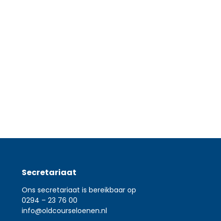
oten omstandigheden en op
onze matchplay-
Secretariaat
Ons secretariaat is bereikbaar op
0294 – 23 76 00
info@oldcourseloenen.nl