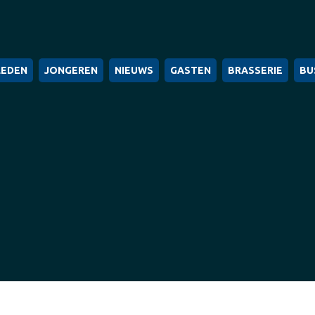
LEDEN
JONGEREN
NIEUWS
GASTEN
BRASSERIE
BU
Je bent hier:
Home
2025
juni