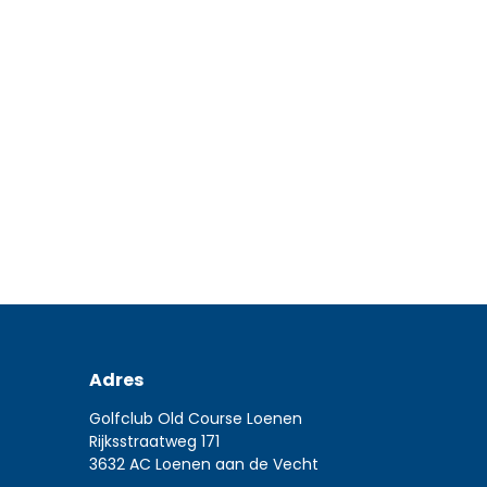
Nieuws
23 juni 2025
Clubkampioenschappen Matchplay 2025 In zonoverg
een gladgeschoren baan werden afgelopen weekend 
kampioenschappen gespeeld. Er deed, zowel…
Read more
Adres
Golfclub Old Course Loenen
Rijksstraatweg 171
3632 AC Loenen aan de Vecht