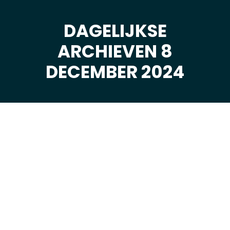
DAGELIJKSE
ARCHIEVEN 8
Je bent hier:
DECEMBER 2024
dec
8
2024