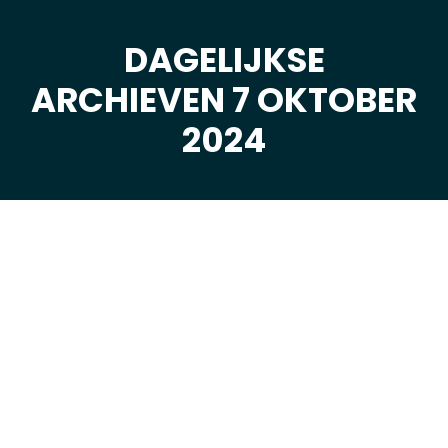
DAGELIJKSE
ARCHIEVEN 7 OKTOBER
Je bent hier:
2024
okt
7
2024