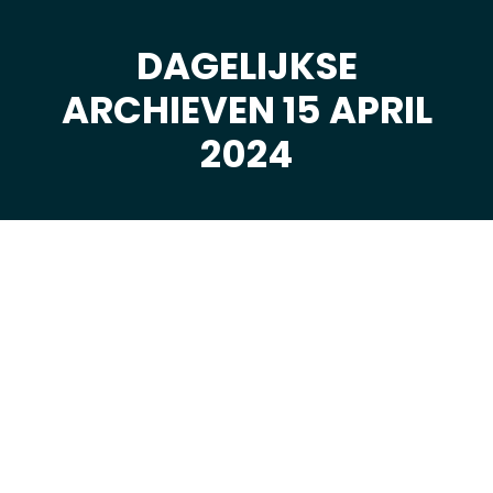
DAGELIJKSE
ARCHIEVEN 15 APRIL
Je bent hier:
2024
apr
15
2024