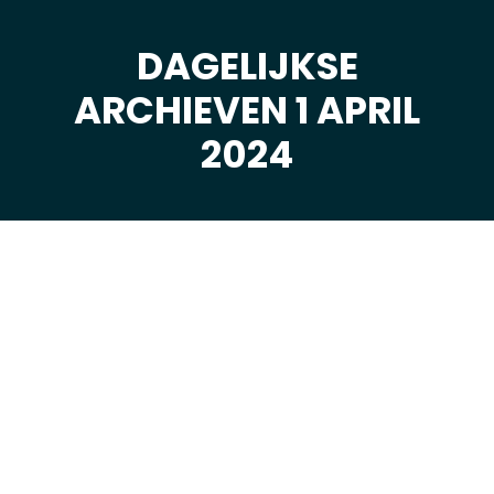
DAGELIJKSE
ARCHIEVEN 1 APRIL
Je bent hier:
2024
apr
1
2024