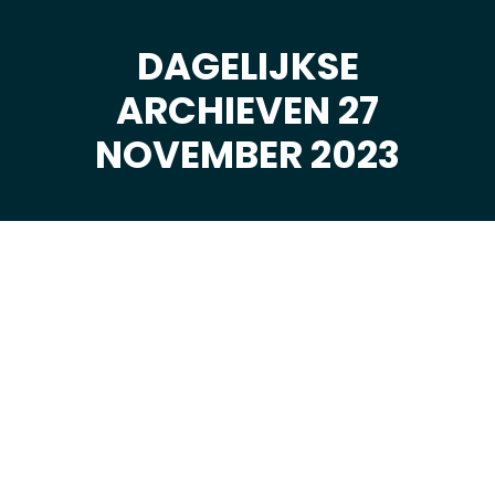
DAGELIJKSE
ARCHIEVEN 27
Je bent hier:
NOVEMBER 2023
nov
27
2023