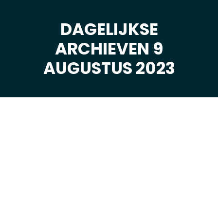
DAGELIJKSE
ARCHIEVEN 9
Je bent hier:
AUGUSTUS 2023
aug
9
2023