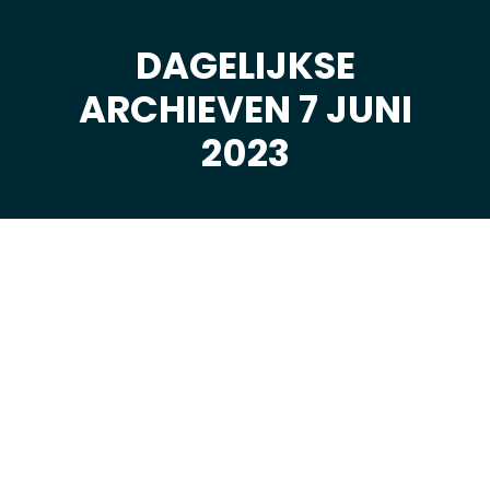
DAGELIJKSE
ARCHIEVEN 7 JUNI
Je bent hier:
2023
jun
7
2023