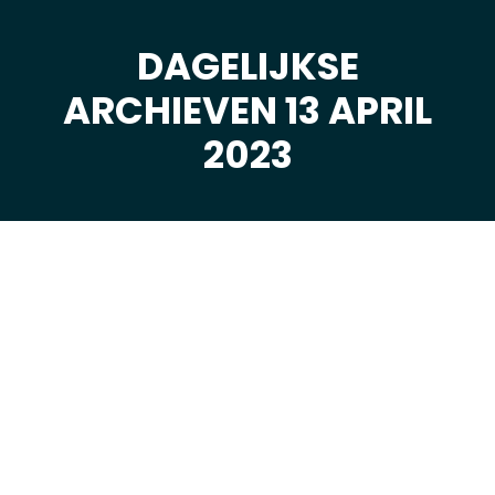
DAGELIJKSE
ARCHIEVEN 13 APRIL
Je bent hier:
2023
apr
13
2023