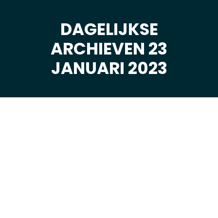
DAGELIJKSE
ARCHIEVEN 23
Je bent hier:
JANUARI 2023
jan
23
2023