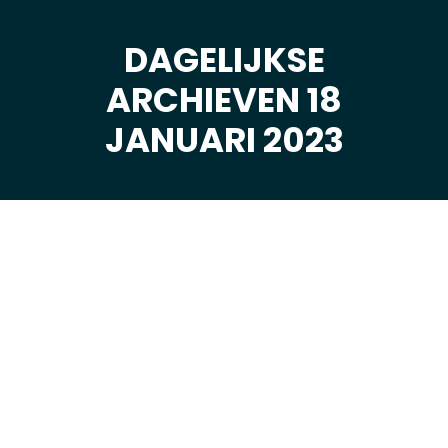
DAGELIJKSE
ARCHIEVEN 18
Je bent hier:
JANUARI 2023
jan
18
2023