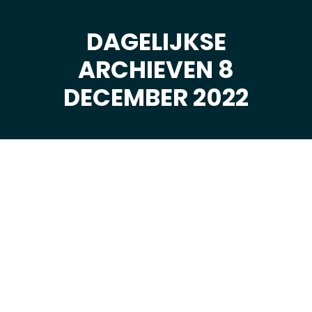
DAGELIJKSE
ARCHIEVEN 8
Je bent hier:
DECEMBER 2022
dec
8
2022