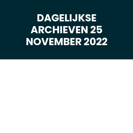
DAGELIJKSE
ARCHIEVEN 25
Je bent hier:
NOVEMBER 2022
nov
25
2022